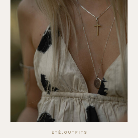
,
ÉTÉ
OUTFITS